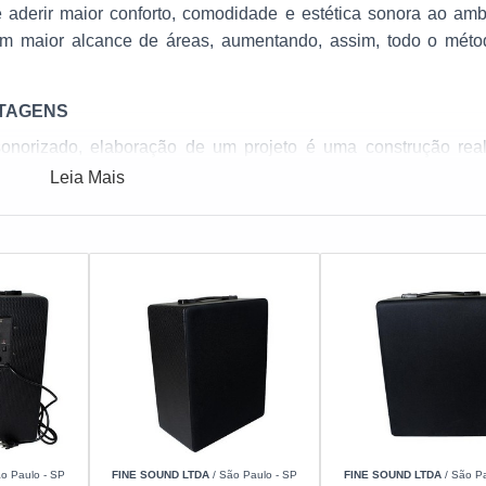
 aderir maior conforto, comodidade e estética sonora ao amb
um maior alcance de áreas, aumentando, assim, todo o mét
NTAGENS
onorizado, elaboração de um projeto é uma construção rea
 a utilidade de facilitar a experiência dos usuários em e
Leia Mais
 companhia garante a satisfação dos clientes por de um atend
ados e amplamente qualificados.
o é distribuído pelos cômodos através meio de caixas de som,
ada ambiente através meio de um smartphone ou tablet, torna
lojas, escolas, residências, consultórios e entre outros.
em conforme virtude da empregabilidade alta virtude e efici
al com o objetivo de o mercado atual, sem sombra de dúvidas,
particularidade da empresa. Pontos importantes do sistema na
o Paulo - SP
FINE SOUND LTDA
/ São Paulo - SP
FINE SOUND LTDA
/ São Pa