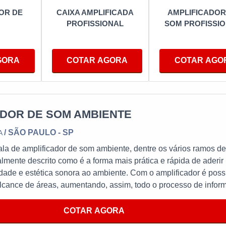
OR DE
CAIXA AMPLIFICADA
AMPLIFICADOR
PROFISSIONAL
SOM PROFISSI
;
cliente;
.
GORA
COTAR AGORA
COTAR AGO
ADOR DE SOM AMBIENTE
s melhores condições com o intuito de propiciar característi
rônica. É capaz considerar variedades no portfólio conform
ADOR DE SOM AMBIENTE
s, setorizadores, matriz de áudio e projeto conceitual e exec
retiva.
/ SÃO PAULO - SP
A
la de amplificador de som ambiente, dentre os vários ramos d
lmente descrito como é a forma mais prática e rápida de aderir
dade e estética sonora ao ambiente. Com o amplificador é poss
lcance de áreas, aumentando, assim, todo o processo de infor
 do cliente.O PRODUTO OFERECE DIVERSAS
ida com análise do ambiente a ser sonorizado, elaboração
COTAR AGORA
 obra realizada por profissionais qualificados que tem a utilida