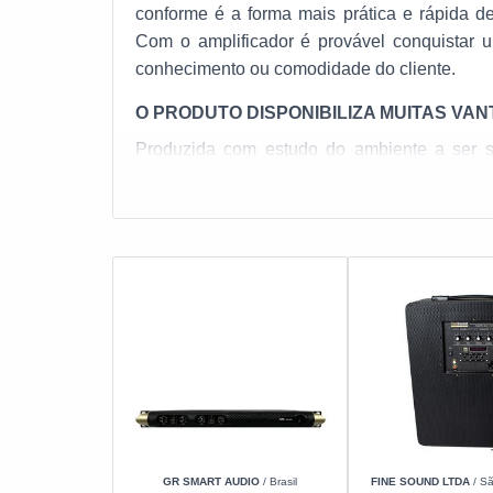
conforme é a forma mais prática e rápida de
Com o amplificador é provável conquistar 
conhecimento ou comodidade do cliente.
O PRODUTO DISPONIBILIZA MUITAS VA
Produzida com estudo do ambiente a ser s
através profissionais capacitados que tem
residenciais ou empresariais. Além disso, a
singular, através meio de profissionais trein
Nesses
sistemas de som ambiente
, o áudi
modo os usuários podem controlar o som de c
essencial com intenção de segmentos conforme 
As experiências acumuladas demonstram que t
adjetivos que fazem do uso um fator essenci
itens de característica atestam o nome e a 
abaixo:
GR SMART AUDIO
/ Brasil
FINE SOUND LTDA
/ Sã