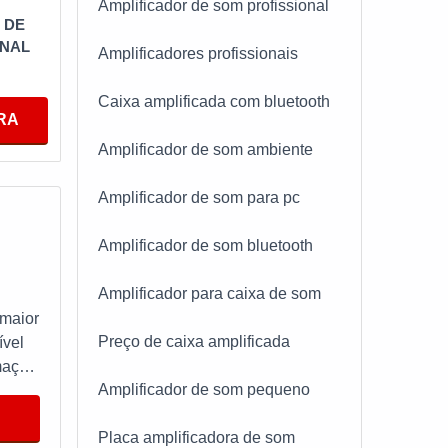
Amplificador de som profissional
 DE
ONAL
Amplificadores profissionais
Caixa amplificada com bluetooth
RA
Amplificador de som ambiente
ca com
Amplificador de som para pc
e pré-
utivo,
Amplificador de som bluetooth
Amplificador para caixa de som
e
 maior
Preço de caixa amplificada
ível
mação
Amplificador de som pequeno
 de
Placa amplificadora de som
de de