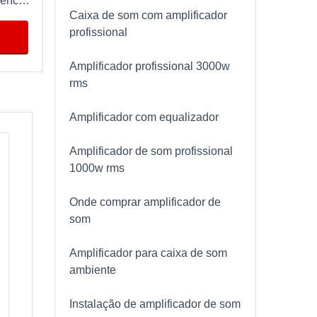
iência
Caixa de som com amplificador
NTO
profissional
de
 meio
Amplificador profissional 3000w
 conta
mo
rms
ente e
ue
peção,
Amplificador com equalizador
ente.
mo
Amplificador de som profissional
1000w rms
r
a o
Onde comprar amplificador de
nome e
som
amo de
Amplificador para caixa de som
ambiente
o,
Instalação de amplificador de som