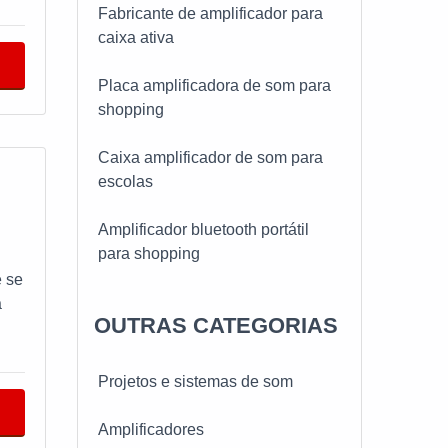
S
Fabricante de amplificador para
de
caixa ativa
iar
Placa amplificadora de som para
jas,
shopping
Caixa amplificador de som para
as
escolas
s
Amplificador bluetooth portátil
 de
para shopping
da
e se
Instalação de amplificador de som
a
o
OUTRAS CATEGORIAS
antigo
 DE
 é
Instalação de caixa de som com
com
Projetos e sistemas de som
a e
amplificador profissional
a
, ou
Amplificadores
Instalação de amplificador de som
ema