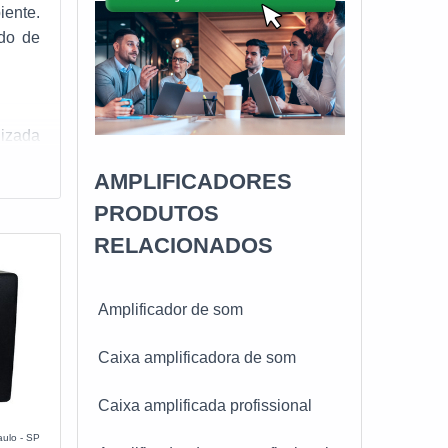
iente.
odo de
lizada
spaços
AMPLIFICADORES
imento
PRODUTOS
RELACIONADOS
 deste
ndo-se
Amplificador de som
ência,
Caixa amplificadora de som
 obter
 lista
Caixa amplificada profissional
ulo - SP