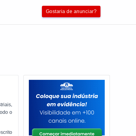
Gostaria de anunciar?
riais,
todo o
scrito