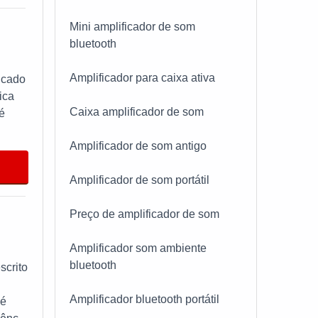
lém
Mini amplificador de som
bluetooth
 por
Amplificador para caixa ativa
ente
ficado
os
ica
Caixa amplificador de som
 é
Amplificador de som antigo
o
sso
nome e
te
Amplificador de som portátil
ais ou
de da
e
Preço de amplificador de som
 meio
ojas,
Amplificador som ambiente
izado
bluetooth
ar
em
scrito
,
,
Amplificador bluetooth portátil
 é
de da