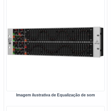
virtualmente (plugin) e entre outros. São diversas opções de
itens oferecidos, como pré- amplificadores, amplificadores,
equalizadores, setorizadores, matriz de áudio e projeto
conceitual e executivo, visita técnica e manutenção
preventiva e corretiva. Ainda assim, tem como característica
da empregabilidade a limpeza do som e ajustar a frequência,
características que torna o uso de grande valia, em vários
setores e segmentos o uso é indispensável. Eis os
diferenciais do produto:Qualidade;Eficiência;Bom custo
benefício.Com a organização, o cliente consegue tirar as
dúvidas sobre os serviços do ramo, além de contar com os
melhores profissionais e instalações. Assim, a empresa
conquista confiança e satisfação, que são os maiores
objetivos da marca. A empresa que fabrica e vende
equipamentos de som, garante uma entrega de excelência
de ponta a ponta. EQUALIZADOR DE SOM PROFISSIONAL
Imagem ilustrativa de Equalização de som
DE ALTA QUALIDADENa Fine Sound Ltda tem o que há de
melhor no ramo de construção civil, arquitetura e eletrônica.
Além disso, a empresa conta com várias formas de