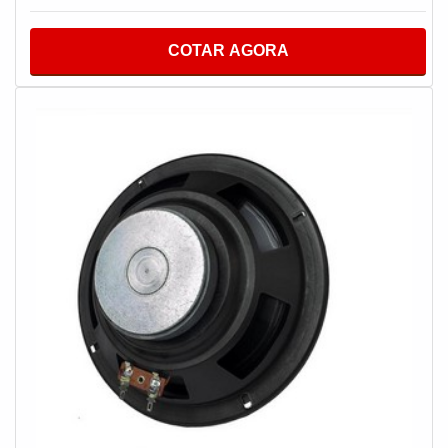
como:Lojas;Escolas;Residências;Consultórios;Entre
outrosMAIS DETALHES IMPORTANTES SOBRE O
COTAR AGORA
PRODUTOProduzido com materiais de alta qualidade
que garantem um bom desempenho durante toda a vida
útil do equipamento, tendo a finalidade de amplificar um
sinal elétrico recebido, ou seja: ampliar a potência do
som. Além disso, a empresa garante a satisfação dos
clientes através de um atendimento singular, por meio de
profissionais treinados e altamente qualificados.Por
conseguinte, tem como diferencial do escopo
mobilidade, multifuncionalidade e versatilidade, ótima
performance, imunidade de radiofrequência, tais fatores
garantem aumento da qualidade com retenção dos
custos a médio e longo prazo e, em alguns casos
específicos, logo nos primeiros meses.Conhecida por
ser focada em trazer inovações para a solução de cada
problema e altamente qualificada, padrões alcançados
pela empresa oferecer manutenção preventiva e
corretiva em todo o Brasil, comprovando a essência de