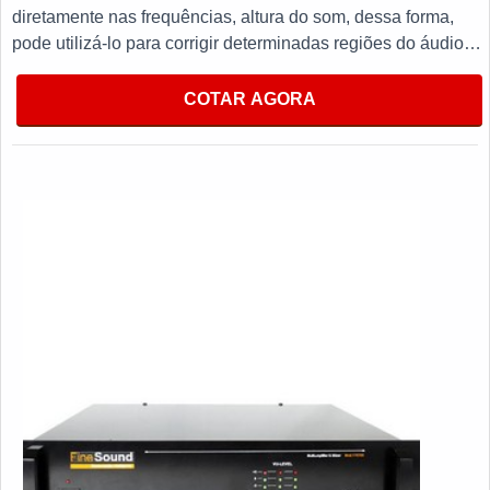
diretamente nas frequências, altura do som, dessa forma,
pode utilizá-lo para corrigir determinadas regiões do áudio
ou ressaltá-las. Além disso, a empresa garante a satisfação
dos clientes através de um atendimento singular, por meio de
COTAR AGORA
profissionais treinados e altamente qualificados.MAIS
DETALHES IMPORTANTES SOBRE O
PRODUTOProduzido com materiais de alta qualidade que
garantem um bom desempenho durante todo a vida útil do
equipamento sendo comumente utilizado para alinhar
sistemas de som, um ponto de extrema importância para
itens como:Periféricos;Mesas de som;Plugin;Entre outros.Por
outro lado, tem como diferencial do escopo qualidade,
eficiência e bom custo benefício, adjetivos que fazem do uso
um fator indispensável para o mercado atual, sem sombra de
dúvidas, adquirir itens de qualidade atestam o nome e a
qualidade da empresa.Isso se deve ao fato da empresa ser
focada em trazer inovações para a solução de cada
problema e altamente qualificada, padrões possíveis por
contar com tem manutenção preventiva e corretiva em todo o