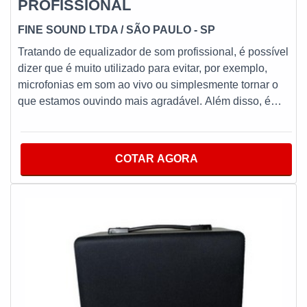
PROFISSIONAL
FINE SOUND LTDA / SÃO PAULO - SP
Tratando de equalizador de som profissional, é possível
dizer que é muito utilizado para evitar, por exemplo,
microfonias em som ao vivo ou simplesmente tornar o
que estamos ouvindo mais agradável. Além disso, é
produzido com materiais de alta qualidade que garantem
um bom desempenho durante toda a vida útil do
equipamento.MAIS INFORMAÇÕES RELEVANTES
COTAR AGORA
SOBRE O PRODUTOPossui o intuito de alinhar
sistemas de som, fator esse que torna a utilização
indispensável para empresas de segmentos como
periféricos, mesas de som, até mesmo virtualmente
(plugin) e entre outros. São diversas opções de itens
oferecidos, como pré- amplificadores, amplificadores,
equalizadores, setorizadores, matriz de áudio e projeto
conceitual e executivo, visita técnica e manutenção
preventiva e corretiva. Ainda assim, tem como