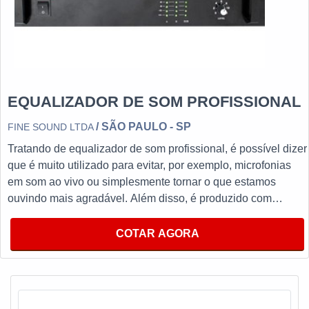
Brasil. Com tudo isso, a Fine comprova a essência de trazer
o melhor para todos os clientes. EFICIÊNCIA EM
EQUALIZADOR DE SOM AMBIENTE PROFISSIONALNa
Fine Sound Ltda tem o que há de melhor no ramo de
construção civil, arquitetura e eletrônica. Além disso, a
empresa conta com várias formas de contratação e
EQUALIZADOR DE SOM PROFISSIONAL
pagamento, conforme negociação com o cliente e
/ SÃO PAULO - SP
FINE SOUND LTDA
profissionais treinados.
Tratando de equalizador de som profissional, é possível dizer
que é muito utilizado para evitar, por exemplo, microfonias
em som ao vivo ou simplesmente tornar o que estamos
ouvindo mais agradável. Além disso, é produzido com
materiais de alta qualidade que garantem um bom
desempenho durante toda a vida útil do equipamento.MAIS
COTAR AGORA
INFORMAÇÕES RELEVANTES SOBRE O
PRODUTOPossui o intuito de alinhar sistemas de som, fator
esse que torna a utilização indispensável para empresas de
segmentos como periféricos, mesas de som, até mesmo