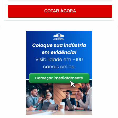
ambientes, como o nome já antecipa, é o trabalho que
consiste em instalar nos ambientes equipamentos
COTAR AGORA
sonoros.O PRODUTO OFERECE DIVERSAS
VANTAGENSProduzido com materiais de alta qualidade
que garantem um bom desempenho durante todo a vida
útil do equipamento com o intuito de criar uma relação
satisfatória aos ouvintes, tornando o ambiente ainda
mais aconchegante, o que permite informar, promover,
auxiliar, motivar, fator esse que torna a utilização
indispensável para empresas de segmentos variados. É
fundamental ressaltar que tem como marca da
usabilidade na rotina diária alta qualidade e eficiência,
tais fatores garantem aumento da qualidade com
retenção dos custos a médio e longo prazo e, em alguns
casos específicos, logo nos primeiros meses. Eis os
diferenciais do sistema:Atendimento
personalizado;Agilidade nas instalações;Valorização do
cliente;Entre outros.Com a organização, o cliente
consegue tirar as dúvidas sobre os serviços do ramo,