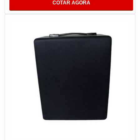
COTAR AGORA
trabalho que consiste em instalar nos ambientes
equipamentos sonoros. O sistema é produzido com
materiais de alta qualidade que garantem um bom
desempenho durante toda a vida útil do equipamento
tendo como uma das funções, promover dinamismo e
produtividade.Tornando-se imprescindível para
segmentos como escolas, igrejas, lojas, auditórios,
mercados, escritórios, clubes, hospitais e clínicas,
laboratórios, empresas do setor alimentício, empresas
bancárias, seguradoras, empresas aéreas, montadoras,
transporte público, como é o caso do metrô e entre
outros.Acima de tudo é fundamental ressaltar que tem
como marca da usabilidade na rotina diária bom custo
benefício e alta qualidade, fatores que somados a outras
variáveis compõem vertentes que trazem grandes
benefícios para as empresas. Seguem alguns destaques
do sistema:Atendimento personalizado;Agilidade nas
instalações;Valorização do cliente;Entre outros.A