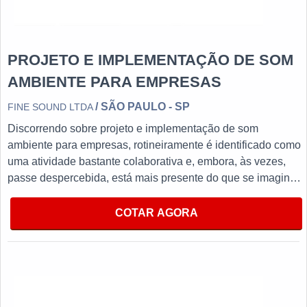
PROJETO E IMPLEMENTAÇÃO DE SOM
AMBIENTE PARA EMPRESAS
/ SÃO PAULO - SP
FINE SOUND LTDA
Discorrendo sobre projeto e implementação de som
ambiente para empresas, rotineiramente é identificado como
uma atividade bastante colaborativa e, embora, às vezes,
passe despercebida, está mais presente do que se imagina
em empresas e comércios. Além disso, a empresa em
questão fecha todo o ciclo de entrega com excelência para
COTAR AGORA
todos os clientes.MAIS INFORMAÇÕES RELEVANTES
SOBRE O PRODUTOEssa sonorização de ambientes, como
o nome já antecipa, é o trabalho que consiste em instalar nos
ambientes equipamentos sonoros, é produzido de forma
coerente, priorizando a qualidade de cabos, mão de obra e