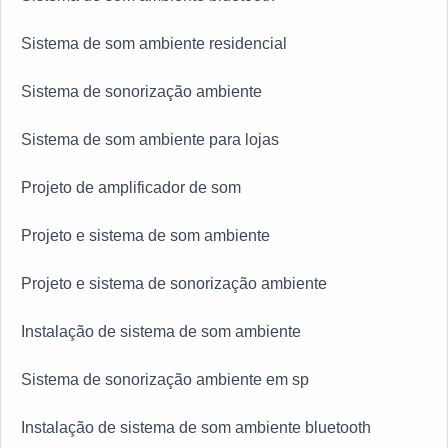
ACADEMIAS DE ALTA QUALIDADENa Fine Sound
Sistema de som ambiente residencial
Ltda sempre tem a solução necessária na área de
construção civil, arquitetura e eletrônica. Mas não é
Sistema de sonorização ambiente
apenas isso, só aqui ainda tem várias formas de
contratação e pagamento, conforme negociação com o
Sistema de som ambiente para lojas
cliente e profissionais treinados.
Projeto de amplificador de som
Projeto e sistema de som ambiente
Projeto e sistema de sonorização ambiente
Instalação de sistema de som ambiente
Sistema de sonorização ambiente em sp
Instalação de sistema de som ambiente bluetooth