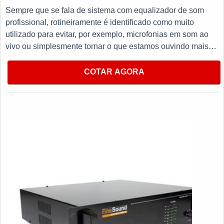
negociação com o cliente e profissionais treinados.
Sempre que se fala de sistema com equalizador de som
profissional, rotineiramente é identificado como muito
utilizado para evitar, por exemplo, microfonias em som ao
vivo ou simplesmente tornar o que estamos ouvindo mais
agradável.O PRODUTO OFERECE DIVERSAS
VANTAGENSProduzido com materiais de alta qualidade que
COTAR AGORA
garantem um bom desempenho durante todo a vida útil do
equipamento, utilizado para reduzir a incidência de
vazamento de sons que não nos interessam, tornando-se
imprescindível para itens como periféricos, mesas de som,
até mesmo virtualmente (plugin) e entre outros.No entanto
não pode-se esquecer que tem como ponto de destaque na
utilização fatores como limpeza do som e ajustar a
frequência, tais fatores garantem aumento da qualidade com
retenção dos custos a médio e longo prazo e, em alguns
casos específicos, logo nos primeiros meses. Seguem
alguns destaques do equipamento:Qualidade;Eficiência;Bom
custo benefício.Com a organização, o cliente consegue tirar