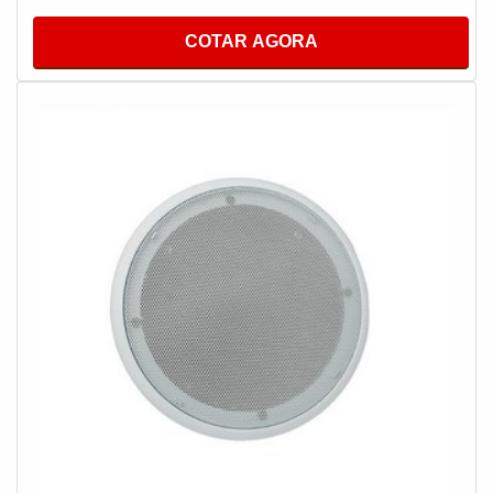
IMPORTANTES SOBRE O PRODUTOÉ uma obra
realizada por profissionais qualificados onde, tem como
COTAR AGORA
objetivo na utilização, facilitar a experiência dos usuários
em espaços residenciais ou empresariais. Nesses
sistemas, o áudio é distribuído pelos cômodos por meio
de caixas de som. Assim os usuários podem controlar o
som de cada ambiente por meio de um smartphone ou
tablet, um ponto de extrema importância para segmentos
como lojas, escolas, residências, consultórios e entre
outros. Além disso, esse produto tem:Bom custo
benefício;Qualidade;Eficiência.O que temos que ter
sempre em mente é que tem como marca da usabilidade
na rotina diária tornar o ambiente mais confortável,
melhora a disposição do cliente, transmitir a identidade
da empresa, influenciar na decisão de compra do cliente
e comunicar anúncios e promoções.Tais fatores
garantem aumento da qualidade com retenção dos
custos a médio e longo prazo e, em alguns casos
específicos, logo nos primeiros meses.ALTA