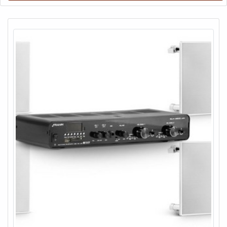
DETALHES IMPORTANTES SOBRE O
PRODUTOProduzido com materiais de alta qualidade que
garantem um bom desempenho durante todo a vida útil do
equipamento sendo comumente utilizado para alinhar
sistemas de som, um ponto de extrema importância para
itens como:Periféricos;Mesas de som;Plugin;Entre outros.Por
outro lado, tem como diferencial do escopo qualidade,
eficiência e bom custo benefício, adjetivos que fazem do uso
um fator indispensável para o mercado atual, sem sombra de
dúvidas, adquirir itens de qualidade atestam o nome e a
qualidade da empresa.Isso se deve ao fato da empresa ser
focada em trazer inovações para a solução de cada
problema e altamente qualificada, padrões possíveis por
contar com tem manutenção preventiva e corretiva em todo o
Brasil. Com tudo isso, a Fine comprova a essência de trazer
o melhor para todos os clientes. EFICIÊNCIA EM
EQUALIZADOR DE SOM AMBIENTE PROFISSIONALNa
Fine Sound Ltda tem o que há de melhor no ramo de