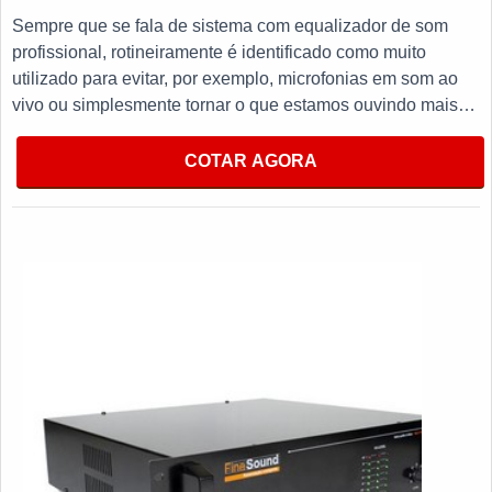
Sempre que se fala de sistema com equalizador de som
profissional, rotineiramente é identificado como muito
utilizado para evitar, por exemplo, microfonias em som ao
vivo ou simplesmente tornar o que estamos ouvindo mais
agradável.O PRODUTO OFERECE DIVERSAS
VANTAGENSProduzido com materiais de alta qualidade que
COTAR AGORA
garantem um bom desempenho durante todo a vida útil do
equipamento, utilizado para reduzir a incidência de
vazamento de sons que não nos interessam, tornando-se
imprescindível para itens como periféricos, mesas de som,
até mesmo virtualmente (plugin) e entre outros.No entanto
não pode-se esquecer que tem como ponto de destaque na
utilização fatores como limpeza do som e ajustar a
frequência, tais fatores garantem aumento da qualidade com
retenção dos custos a médio e longo prazo e, em alguns
casos específicos, logo nos primeiros meses. Seguem
alguns destaques do equipamento:Qualidade;Eficiência;Bom
custo benefício.Com a organização, o cliente consegue tirar