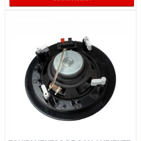
instalações de qualidade, buscando sempre a satisfação
do cliente e a excelência em produtos e trabalhos.MAIS
INFORMAÇÕES RELEVANTES SOBRE O
PRODUTOProduzido por meio de um cuidadoso
processo que envolve um levantamento de todas as
necessidades e expectativas do cliente tendo como uma
das funções, garantir conforto, descanso e bem-estar, um
ponto de extrema importância para segmentos como
lojas, escolas, residências, consultórios e entre
outros.Esse produto, tem como ponto de destaque na
utilização fatores como alta qualidade e eficiência, tais
fatores garantem aumento da qualidade com retenção
dos custos a médio e longo prazo e, em alguns casos
específicos, logo nos primeiros meses. Os principais
diferenciais do sistema estão na lista abaixo:Torna o
ambiente mais confortável;Melhora a disposição do
cliente;Transmite a identidade da empresa;Influência na
decisão de compra do cliente;Comunique anúncios e
promoções.SISTEMA ESPECIAL DE SOM AMBIENTE