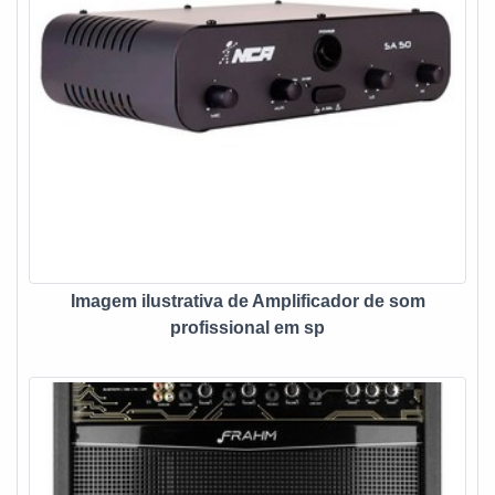
da empregabilidade a limpeza do som e ajustar a frequência,
características que torna o uso de grande valia, em vários
setores e segmentos o uso é indispensável. Eis os
diferenciais do produto:Qualidade;Eficiência;Bom custo
benefício.Com a organização, o cliente consegue tirar as
dúvidas sobre os serviços do ramo, além de contar com os
melhores profissionais e instalações. Assim, a empresa
conquista confiança e satisfação, que são os maiores
objetivos da marca. A empresa que fabrica e vende
equipamentos de som, garante uma entrega de excelência
de ponta a ponta. EQUALIZADOR DE SOM PROFISSIONAL
Imagem ilustrativa de Amplificador de som
DE ALTA QUALIDADENa Fine Sound Ltda tem o que há de
profissional em sp
melhor no ramo de construção civil, arquitetura e eletrônica.
Além disso, a empresa conta com várias formas de
contratação e pagamento, conforme negociação com o
cliente e profissionais treinados.