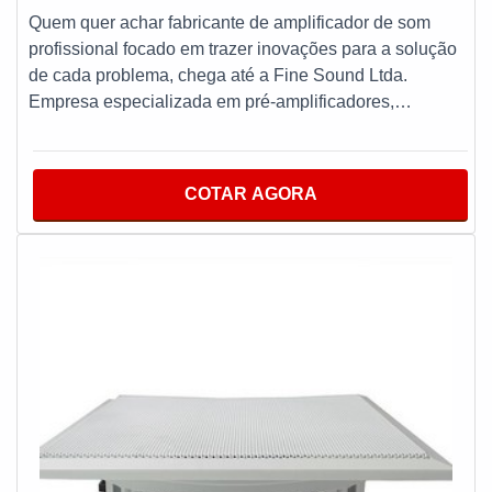
Quem quer achar fabricante de amplificador de som
profissional focado em trazer inovações para a solução
de cada problema, chega até a Fine Sound Ltda.
Empresa especializada em pré-amplificadores,
amplificadores, equalizadores, setorizadores, matriz de
áudio e inspeção, restauração e revitalização de
Sistemas de Sonorização.A EMPRESA OFERECE
COTAR AGORA
DIVERSAS VANTAGENSA empresa oferece entrega
monitorada em tempo real, disponibilizando tudo que há
de mais atual para garantir a qualidade final para os
clientes. Sem perder o foco em amplificador de som
profissional, deve-se descartar empresas que não
tenham produtos e serviços com mobilidade,
multifuncionalidade e versatilidade, características
simples mas que mostram o comprometimento da
empresa com clientes.Além disso, a Fine Sound oferece
um amplificador com ótima performance e imunidade de
radiofrequência. Tudo isso por contar com profissionais