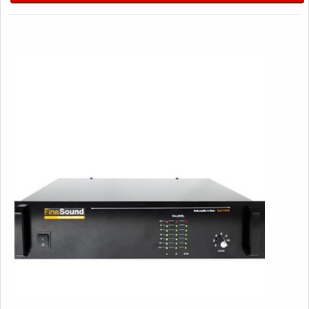
profissionais treinados e altamente qualificados.MAIS
DETALHES IMPORTANTES SOBRE O
PRODUTOProduzido com materiais de alta qualidade que
garantem um bom desempenho durante todo a vida útil do
equipamento sendo comumente utilizado para alinhar
sistemas de som, um ponto de extrema importância para
itens como:Periféricos;Mesas de som;Plugin;Entre outros.Por
outro lado, tem como diferencial do escopo qualidade,
eficiência e bom custo benefício, adjetivos que fazem do uso
um fator indispensável para o mercado atual, sem sombra de
dúvidas, adquirir itens de qualidade atestam o nome e a
qualidade da empresa.Isso se deve ao fato da empresa ser
focada em trazer inovações para a solução de cada
problema e altamente qualificada, padrões possíveis por
contar com tem manutenção preventiva e corretiva em todo o
Brasil. Com tudo isso, a Fine comprova a essência de trazer
o melhor para todos os clientes. EFICIÊNCIA EM
EQUALIZADOR DE SOM AMBIENTE PROFISSIONALNa
Fine Sound Ltda tem o que há de melhor no ramo de