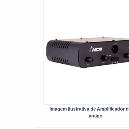
e ajustar a frequ
setores e segmen
produto:Qualidad
consegue tirar a
profissionais e 
são os maiores 
som, garante u
PROFISSIONAL D
no ramo de const
com várias form
profissionais tre
Imagem ilustrativa de Amplificador 
antigo