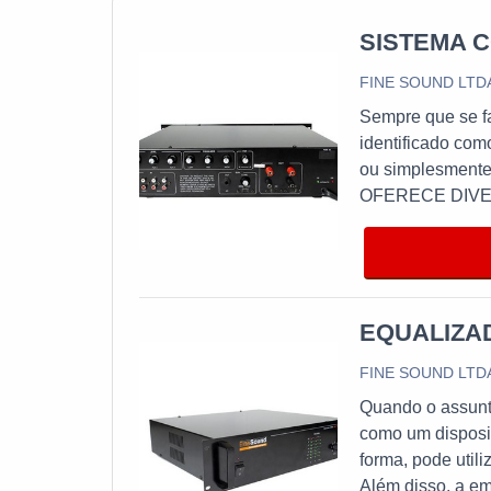
SISTEMA 
FINE SOUND LTD
Sempre que se fa
identificado com
ou simplesmente
OFERECE DIVERS
garantem um bom
para reduzir a i
imprescindível p
(plugin) e entre
destaque na util
EQUALIZA
fatores garante
FINE SOUND LTD
prazo e, em algu
destaques do eq
Quando o assunto
organização, o c
como um disposit
contar com os me
forma, pode utili
confiança e sati
Além disso, a em