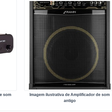
ência, características que torna o uso de grande valia, em vário
tos o uso é indispensável. Eis os diferenciais do
e;Eficiência;Bom custo benefício.Com a organização, o cliente
s dúvidas sobre os serviços do ramo, além de contar com os me
instalações. Assim, a empresa conquista confiança e satisfação,
objetivos da marca. A empresa que fabrica e vende equipament
ma entrega de excelência de ponta a ponta. EQUALIZADOR D
E ALTA QUALIDADENa Fine Sound Ltda tem o que há de me
rução civil, arquitetura e eletrônica. Além disso, a empresa con
as de contratação e pagamento, conforme negociação com o cli
inados.
de som
Imagem ilustrativa de Amplificador de som
antigo