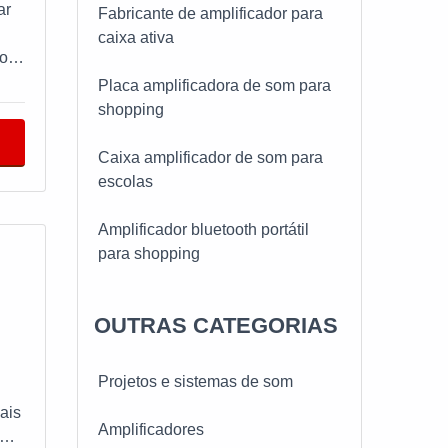
ar
Fabricante de amplificador para
caixa ativa
ho
S
Placa amplificadora de som para
 um
shopping
 ele
Caixa amplificador de som para
escolas
or
Amplificador bluetooth portátil
para shopping
s e
a
Instalação de amplificador de som
OUTRAS CATEGORIAS
antigo
e
E
Instalação de caixa de som com
Projetos e sistemas de som
á de
amplificador profissional
ais
Amplificadores
Instalação de amplificador de som