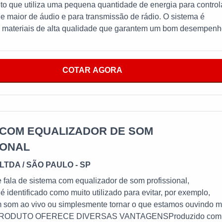
o que utiliza uma pequena quantidade de energia para control
 maior de áudio e para transmissão de rádio. O sistema é
 materiais de alta qualidade que garantem um bom desempen
 a vida útil do equipamento.MAIS INFORMAÇÕES RELEVANTE
TOA empresa garante a satisfação dos clientes através de
ngular, por meio de profissionais treinados e altamente
COTAR AGORA
em aplicabilidade em ampliar o sinal elétrico recebido, ou seja,
ndir a potência ou o volume de um som, um grande diferencial
s como:Lojas;Escolas;Residências;Consultórios;Entre outros.P
em como característica da empregabilidade mobilidade,
idade e versatilidade, imunidade de radiofrequência e ótima
 COM EQUALIZADOR DE SOM
aracterísticas que torna o uso de grande valia, em vários setore
IONAL
so é indispensável.Líder em qualidade, a empresa oferece um
tens como pré- amplificadores, amplificadores, equalizadores,
LTDA / SÃO PAULO - SP
matriz de áudio e projeto conceitual e executivo, visita técnica 
fala de sistema com equalizador de som profissional,
reventiva e corretiva. AMPLIFICADOR COM EQUALIZADOR D
é identificado como muito utilizado para evitar, por exemplo,
ESomente na Fine Sound Ltda é possível encontrar o que h
m som ao vivo ou simplesmente tornar o que estamos ouvindo m
do de construção civil, arquitetura e eletrônica. Fora isso, é
 PRODUTO OFERECE DIVERSAS VANTAGENSProduzido com
trar várias formas de contratação e pagamento, conforme