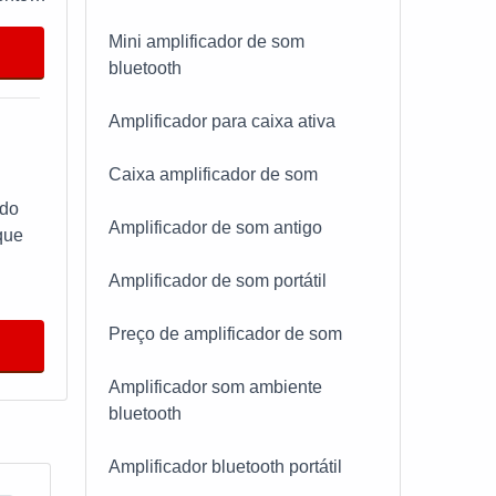
Mini amplificador de som
alta
bluetooth
MELHOR
ine
to de
Amplificador para caixa ativa
ca.
om
Caixa amplificador de som
ado
ado
Amplificador de som antigo
que
a
Amplificador de som portátil
l.
i o
Preço de amplificador de som
ALNa
el
a e
Amplificador som ambiente
omo
bluetooth
io e
Amplificador bluetooth portátil
do som