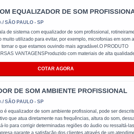
COM EQUALIZADOR DE SOM PROFISSION
/ SÃO PAULO - SP
A
la de sistema com equalizador de som profissional, rotineiram
o muito utilizado para evitar, por exemplo, microfonias em som 
 tornar o que estamos ouvindo mais agradável.O PRODUTO
AS VANTAGENSProduzido com materiais de alta qualidad
 desempenho durante todo a vida útil do equipamento, utiliza
ncidência de vazamento de sons que não nos interessam, torna
COTAR AGORA
ara itens como periféricos, mesas de som, até mesmo virtualme
 outros.No entanto não pode-se esquecer que tem como ponto d
ização fatores como limpeza do som e ajustar a frequência, tais
DOR DE SOM AMBIENTE PROFISSIONAL
m aumento da qualidade com retenção dos custos a médio e lon
/ SÃO PAULO - SP
A
ns casos específicos, logo nos primeiros meses. Seguem algun
uipamento:Qualidade;Eficiência;Bom custo benefício.Com a
 é equalizador de som ambiente profissional, pode ser descrit
liente consegue tirar as dúvidas sobre os serviços do ramo, al
ivo que atua diretamente nas frequências, altura do som, dess
lhores profissionais e instalações. Assim, a empresa conquist
zá-lo para corrigir determinadas regiões do áudio ou ressaltá-las
sfação, que são os maiores objetivos da marca. A empresa ofer
presa garante a satisfação dos clientes através de um atendim