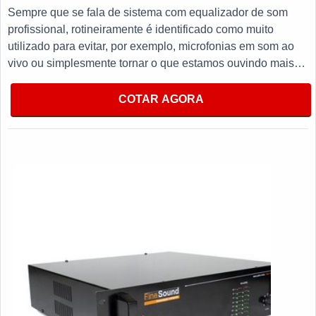
Sempre que se fala de sistema com equalizador de som
profissional, rotineiramente é identificado como muito
utilizado para evitar, por exemplo, microfonias em som ao
vivo ou simplesmente tornar o que estamos ouvindo mais
agradável.O PRODUTO OFERECE DIVERSAS
VANTAGENSProduzido com materiais de alta qualidade que
COTAR AGORA
garantem um bom desempenho durante todo a vida útil do
equipamento, utilizado para reduzir a incidência de
vazamento de sons que não nos interessam, tornando-se
imprescindível para itens como periféricos, mesas de som,
até mesmo virtualmente (plugin) e entre outros.No entanto
não pode-se esquecer que tem como ponto de destaque na
utilização fatores como limpeza do som e ajustar a
frequência, tais fatores garantem aumento da qualidade com
retenção dos custos a médio e longo prazo e, em alguns
casos específicos, logo nos primeiros meses. Seguem
alguns destaques do equipamento:Qualidade;Eficiência;Bom
custo benefício.Com a organização, o cliente consegue tirar