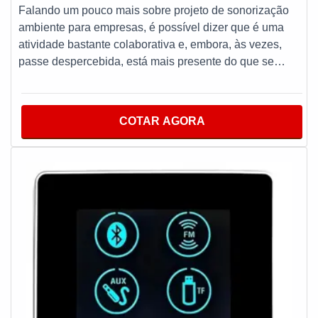
Falando um pouco mais sobre projeto de sonorização
ambiente para empresas, é possível dizer que é uma
atividade bastante colaborativa e, embora, às vezes,
passe despercebida, está mais presente do que se
imagina em empresas e comércios. Essa sonorização de
ambientes, como o nome já antecipa, é o trabalho que
consiste em instalar nos ambientes equipamentos
COTAR AGORA
sonoros.O PRODUTO OFERECE DIVERSAS
VANTAGENSProduzido com materiais de alta qualidade
que garantem um bom desempenho durante todo a vida
útil do equipamento com o intuito de criar uma relação
satisfatória aos ouvintes, tornando o ambiente ainda
mais aconchegante, o que permite informar, promover,
auxiliar, motivar, fator esse que torna a utilização
indispensável para empresas de segmentos variados. É
fundamental ressaltar que tem como marca da
usabilidade na rotina diária alta qualidade e eficiência,
tais fatores garantem aumento da qualidade com
retenção dos custos a médio e longo prazo e, em alguns