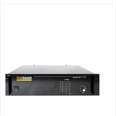
DETALHES IMPORTANTES SOBRE O
PRODUTOProduzido com materiais de alta qualidade que
garantem um bom desempenho durante todo a vida útil do
equipamento sendo comumente utilizado para alinhar
sistemas de som, um ponto de extrema importância para
itens como:Periféricos;Mesas de som;Plugin;Entre outros.Por
outro lado, tem como diferencial do escopo qualidade,
eficiência e bom custo benefício, adjetivos que fazem do uso
um fator indispensável para o mercado atual, sem sombra de
dúvidas, adquirir itens de qualidade atestam o nome e a
qualidade da empresa.Isso se deve ao fato da empresa ser
focada em trazer inovações para a solução de cada
problema e altamente qualificada, padrões possíveis por
contar com tem manutenção preventiva e corretiva em todo o
Brasil. Com tudo isso, a Fine comprova a essência de trazer
o melhor para todos os clientes. EFICIÊNCIA EM
EQUALIZADOR DE SOM AMBIENTE PROFISSIONALNa
Fine Sound Ltda tem o que há de melhor no ramo de