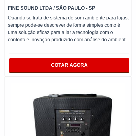
FINE SOUND LTDA / SÃO PAULO - SP
Quando se trata de sistema de som ambiente para lojas,
sempre pode-se descrever de forma simples como é
uma solução eficaz para aliar a tecnologia com o
conforto e inovação produzido com análise do ambiente
a ser sonorizado, elaboração de um projeto é uma obra
realizada por profissionais qualificados com o intuito de
facilitar a experiência dos usuários em
COTAR AGORA
lojas:Roupas;Bebidas e comidas;Eletrônicos;Entre
outros.MAIS INFORMAÇÕES RELEVANTES SOBRE O
PRODUTONesses sistemas, o áudio é distribuído pelos
cômodos por meio de caixas de som, assim os usuários
podem controlar o som de cada ambiente por meio de
um smartphone ou tablet, um grande diferencial para
segmentos como lojas, comércios e entre outros. Se
diferenciado dentro do segmento, a empresa consegue
também proporcionar um atendimento cuidadoso e que
busca a satisfação do cliente.Evidentemente, pode ser