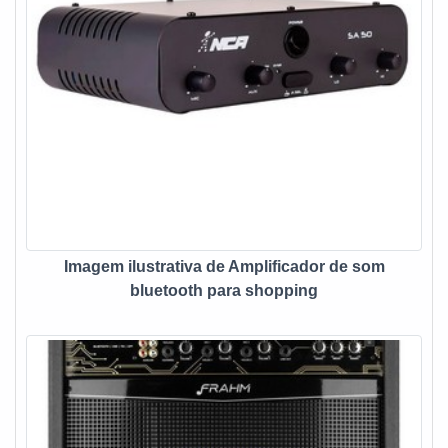
da empregabilidade a limpeza do som e ajustar a frequência,
características que torna o uso de grande valia, em vários
setores e segmentos o uso é indispensável. Eis os
diferenciais do produto:Qualidade;Eficiência;Bom custo
benefício.Com a organização, o cliente consegue tirar as
dúvidas sobre os serviços do ramo, além de contar com os
melhores profissionais e instalações. Assim, a empresa
conquista confiança e satisfação, que são os maiores
objetivos da marca. A empresa que fabrica e vende
equipamentos de som, garante uma entrega de excelência
de ponta a ponta. EQUALIZADOR DE SOM PROFISSIONAL
Imagem ilustrativa de Amplificador de som
DE ALTA QUALIDADENa Fine Sound Ltda tem o que há de
bluetooth para shopping
melhor no ramo de construção civil, arquitetura e eletrônica.
Além disso, a empresa conta com várias formas de
contratação e pagamento, conforme negociação com o
cliente e profissionais treinados.