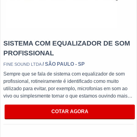
SISTEMA COM EQUALIZADOR DE SOM
PROFISSIONAL
/ SÃO PAULO - SP
FINE SOUND LTDA
Sempre que se fala de sistema com equalizador de som
profissional, rotineiramente é identificado como muito
utilizado para evitar, por exemplo, microfonias em som ao
vivo ou simplesmente tornar o que estamos ouvindo mais
agradável.O PRODUTO OFERECE DIVERSAS
VANTAGENSProduzido com materiais de alta qualidade que
COTAR AGORA
garantem um bom desempenho durante todo a vida útil do
equipamento, utilizado para reduzir a incidência de
vazamento de sons que não nos interessam, tornando-se