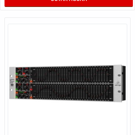
INFORMAÇÕES RELEVANTES SOBRE O
PRODUTOPossui o intuito de alinhar sistemas de som, fator
esse que torna a utilização indispensável para empresas de
segmentos como periféricos, mesas de som, até mesmo
virtualmente (plugin) e entre outros. São diversas opções de
itens oferecidos, como pré- amplificadores, amplificadores,
equalizadores, setorizadores, matriz de áudio e projeto
conceitual e executivo, visita técnica e manutenção
preventiva e corretiva. Ainda assim, tem como característica
da empregabilidade a limpeza do som e ajustar a frequência,
características que torna o uso de grande valia, em vários
setores e segmentos o uso é indispensável. Eis os
diferenciais do produto:Qualidade;Eficiência;Bom custo
benefício.Com a organização, o cliente consegue tirar as
dúvidas sobre os serviços do ramo, além de contar com os
melhores profissionais e instalações. Assim, a empresa
conquista confiança e satisfação, que são os maiores
objetivos da marca. A empresa que fabrica e vende