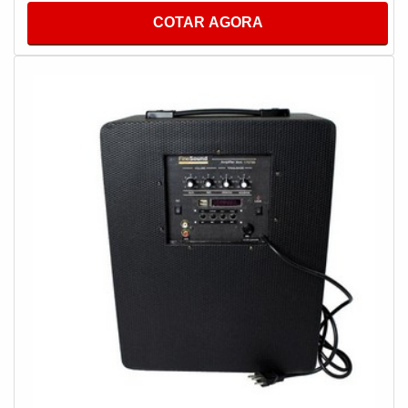
ouvintes.MAIS DETALHES IMPORTANTES SOBRE O
COTAR AGORA
PRODUTOProduzido com materiais de alta qualidade
que garantem um bom desempenho durante toda a vida
útil do equipamento que tem a utilidade de criar uma
relação satisfatória aos ouvintes, tornando o ambiente
ainda mais aconchegante, o que permite informar,
promover, auxiliar, motivar, um grande diferencial para
segmentos diversos.O que temos que ter sempre em
mente é que tem como característica da
empregabilidade alta qualidade e eficiência,
características que torna o uso de grande valia, em
vários setores e segmentos o uso é indispensável. Os
principais diferenciais do sistema estão na lista
abaixo:Atendimento personalizado;Agilidade nas
instalações;Valorização do cliente;Entre outros.A
empresa conta com um time com treinamento em
desenvolvimento de tecnologia e constante lançamento
de novos produtos, a qual desenvolveu um projeto de
som conceitual e executivo, fechando todo o ciclo de