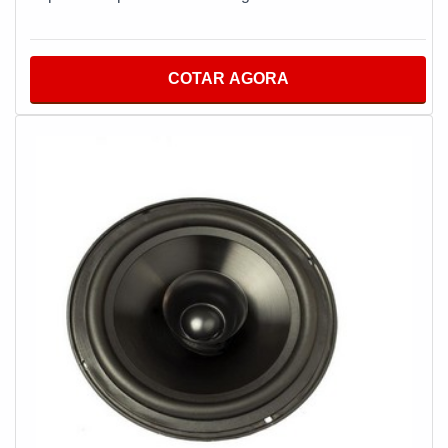
produzido com materiais de alta qualidade que garantem
um bom desempenho durante toda a vida útil do
equipamento.MAIS INFORMAÇÕES RELEVANTES
COTAR AGORA
SOBRE O PRODUTOO sistema tem como intuito de
ampliar o sinal elétrico recebido, ou seja, ele consegue
expandir a potência ou o volume de um som, um ponto
de extrema importância para segmentos como lojas,
escolas, residências, consultórios e entre outros. Além
disso, a empresa garante uma entrega de excelência de
ponta a ponta. Pensando mais a longo prazo, pode ser
reconhecido pelos diferenciais que envolvem bom custo
benefício e qualidade, tais características que fazem
toda diferença tanto pela empresa que adquire produtos
e serviços de qualidade, como o cliente final. Seguem
alguns destaques do sistema:Mobilidade,
multifuncionalidade e versatilidade;Ótima
performance;Imunidade de radiofrequência;Entre
outros.Com a organização, o cliente consegue tirar as