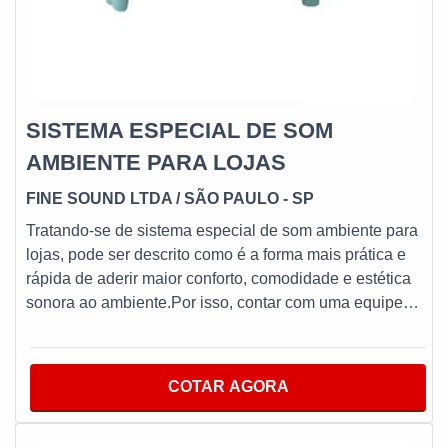
SISTEMA ESPECIAL DE SOM
AMBIENTE PARA LOJAS
FINE SOUND LTDA / SÃO PAULO - SP
Tratando-se de sistema especial de som ambiente para
lojas, pode ser descrito como é a forma mais prática e
rápida de aderir maior conforto, comodidade e estética
sonora ao ambiente.Por isso, contar com uma equipe
profissional e qualificada é sempre a melhor opção para
executar a tarefa. Isso acontece graças aos
investimentos da empresa com ótimos profissionais e
COTAR AGORA
instalações de qualidade, buscando sempre a satisfação
do cliente e a excelência em produtos e trabalhos.MAIS
INFORMAÇÕES RELEVANTES SOBRE O