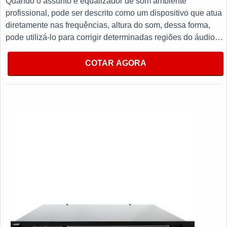
Quando o assunto é equalizador de som ambiente
profissionais treinados.
profissional, pode ser descrito como um dispositivo que atua
diretamente nas frequências, altura do som, dessa forma,
pode utilizá-lo para corrigir determinadas regiões do áudio
ou ressaltá-las. Além disso, a empresa garante a satisfação
dos clientes através de um atendimento singular, por meio de
COTAR AGORA
profissionais treinados e altamente qualificados.MAIS
DETALHES IMPORTANTES SOBRE O
PRODUTOProduzido com materiais de alta qualidade que
garantem um bom desempenho durante todo a vida útil do
equipamento sendo comumente utilizado para alinhar
sistemas de som, um ponto de extrema importância para
itens como:Periféricos;Mesas de som;Plugin;Entre outros.Por
outro lado, tem como diferencial do escopo qualidade,
eficiência e bom custo benefício, adjetivos que fazem do uso
um fator indispensável para o mercado atual, sem sombra de
dúvidas, adquirir itens de qualidade atestam o nome e a
qualidade da empresa.Isso se deve ao fato da empresa ser
focada em trazer inovações para a solução de cada