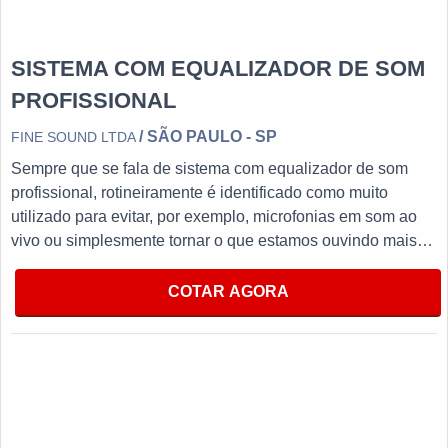
SISTEMA COM EQUALIZADOR DE SOM
PROFISSIONAL
/ SÃO PAULO - SP
FINE SOUND LTDA
Sempre que se fala de sistema com equalizador de som
profissional, rotineiramente é identificado como muito
utilizado para evitar, por exemplo, microfonias em som ao
vivo ou simplesmente tornar o que estamos ouvindo mais
agradável.O PRODUTO OFERECE DIVERSAS
VANTAGENSProduzido com materiais de alta qualidade que
COTAR AGORA
garantem um bom desempenho durante todo a vida útil do
equipamento, utilizado para reduzir a incidência de
vazamento de sons que não nos interessam, tornando-se
imprescindível para itens como periféricos, mesas de som,
até mesmo virtualmente (plugin) e entre outros.No entanto
não pode-se esquecer que tem como ponto de destaque na