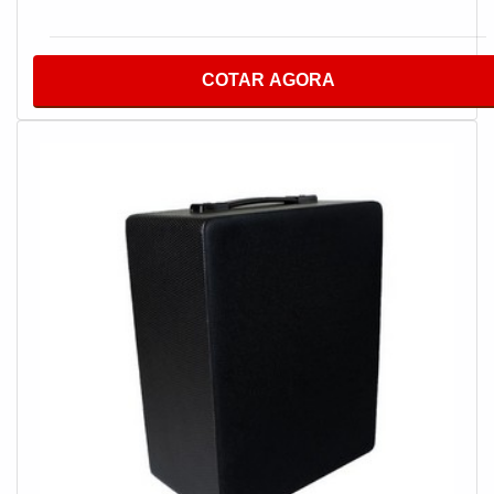
em empresas e comércios. Além disso, a empresa em
questão fecha todo o ciclo de entrega com excelência para
todos os clientes.MAIS INFORMAÇÕES RELEVANTES
COTAR AGORA
SOBRE O PRODUTOEssa sonorização de ambientes, co
o nome já antecipa, é o trabalho que consiste em instalar n
ambientes equipamentos sonoros, é produzido de forma
coerente, priorizando a qualidade de cabos, mão de obra e
equipamentos utilizados. Contando com profissionais
qualificados e experientes, o empreendimento entende a
necessidade de cada cliente, buscando a satisfação e
confiança.Tem o intuito de criar uma relação satisfatória ao
ouvintes, tornando o ambiente ainda mais aconchegante, o
que permite informar, promover, auxiliar, motivar, fator de
extrema importância para o segmentos como:Setor
alimentício;Bancárias;Seguradoras;Aéreas;Montadoras;Ent
outras.É claro que tem como característica da
empregabilidade atendimento personalizado, agilidade nas
instalações e valorização do cliente, tais características qu
fazem toda diferença tanto pela empresa que adquire