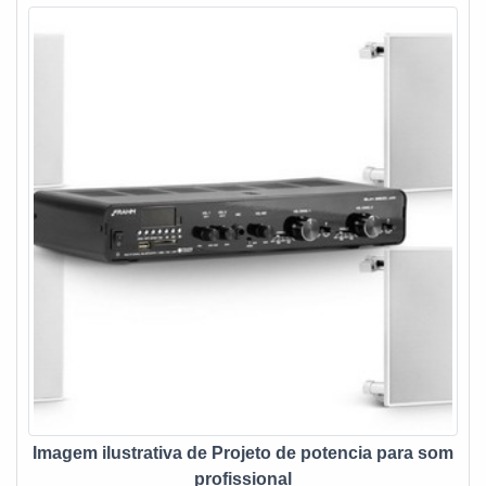
segmentos como periféricos, mesas de som, até mesmo
virtualmente (plugin) e entre outros. São diversas opções de
itens oferecidos, como pré- amplificadores, amplificadores,
equalizadores, setorizadores, matriz de áudio e projeto
conceitual e executivo, visita técnica e manutenção
preventiva e corretiva. Ainda assim, tem como característica
da empregabilidade a limpeza do som e ajustar a frequência,
características que torna o uso de grande valia, em vários
setores e segmentos o uso é indispensável. Eis os
diferenciais do produto:Qualidade;Eficiência;Bom custo
benefício.Com a organização, o cliente consegue tirar as
dúvidas sobre os serviços do ramo, além de contar com os
melhores profissionais e instalações. Assim, a empresa
conquista confiança e satisfação, que são os maiores
objetivos da marca. A empresa que fabrica e vende
equipamentos de som, garante uma entrega de excelência
de ponta a ponta. EQUALIZADOR DE SOM PROFISSIONAL
Imagem ilustrativa de Projeto de potencia para som
DE ALTA QUALIDADENa Fine Sound Ltda tem o que há de
profissional